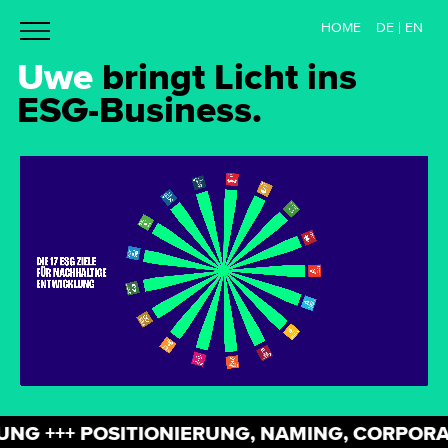
toggle
HOME
DE
EN
navigation
Uwe
bringt Licht ins
ESG-Business.
 +++ POSITIONIERUNG, NAMING, CORPORATE 